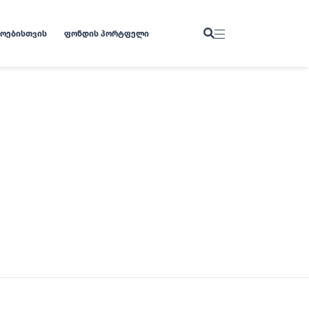
ᲛᲝᲔᲑᲘᲡᲗᲕᲘᲡ
ᲤᲝᲜᲓᲘᲡ ᲞᲝᲠᲢᲤᲔᲚᲘ