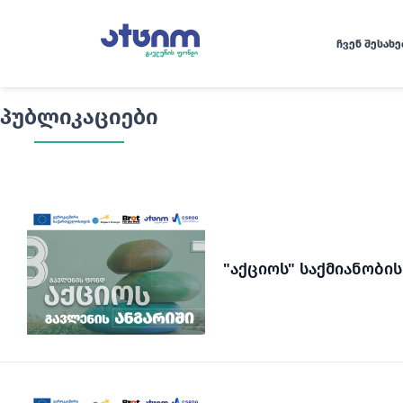
ᲩᲕᲔᲜ ᲨᲔᲡᲐᲮᲔ
პუბლიკაციები
"აქციოს" საქმიანობის